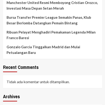
Manchester United Resmi Memboyong Cristian Orozco,
Investasi Masa Depan Setan Merah
Bursa Transfer Premier League Semakin Panas, Klub
Besar Berlomba Datangkan Pemain Bintang
Ribuan Pelayat Menghadiri Pemakaman Legenda Milan
Franco Baresi
Gonzalo Garcia Tinggalkan Madrid dan Mulai
Petualangan Baru
Recent Comments
Tidak ada komentar untuk ditampilkan.
Archives