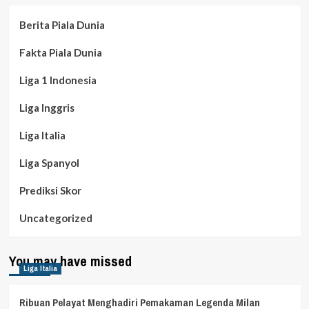
Berita Piala Dunia
Fakta Piala Dunia
Liga 1 Indonesia
Liga Inggris
Liga Italia
Liga Spanyol
Prediksi Skor
Uncategorized
You may have missed
Liga Italia
Ribuan Pelayat Menghadiri Pemakaman Legenda Milan