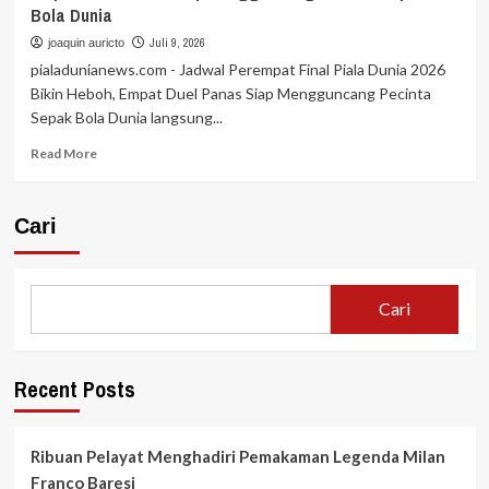
Bola Dunia
Juli 9, 2026
joaquin auricto
pialadunianews.com - Jadwal Perempat Final Piala Dunia 2026
Bikin Heboh, Empat Duel Panas Siap Mengguncang Pecinta
Sepak Bola Dunia langsung...
Read
Read More
more
about
Jadwal
Cari
Perempat
Final
Piala
Dunia
Cari
2026
Bikin
Heboh,
Empat
Recent Posts
Duel
Panas
Siap
Ribuan Pelayat Menghadiri Pemakaman Legenda Milan
Mengguncang
Franco Baresi
Pecinta