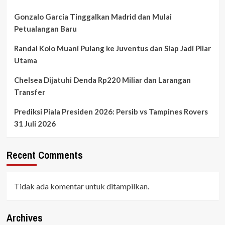
Sepak
Gonzalo Garcia Tinggalkan Madrid dan Mulai
Bola
Dunia
Petualangan Baru
Randal Kolo Muani Pulang ke Juventus dan Siap Jadi Pilar
Utama
Chelsea Dijatuhi Denda Rp220 Miliar dan Larangan
Transfer
Prediksi Piala Presiden 2026: Persib vs Tampines Rovers
31 Juli 2026
Recent Comments
Tidak ada komentar untuk ditampilkan.
Archives