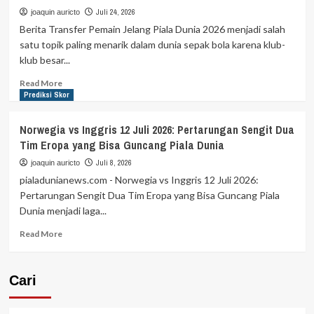
Juli 24, 2026
joaquin auricto
Berita Transfer Pemain Jelang Piala Dunia 2026 menjadi salah
satu topik paling menarik dalam dunia sepak bola karena klub-
klub besar...
Read
Read More
more
Prediksi Skor
about
Transfer
Norwegia vs Inggris 12 Juli 2026: Pertarungan Sengit Dua
Pemain
Tim Eropa yang Bisa Guncang Piala Dunia
Piala
Dunia
Juli 8, 2026
joaquin auricto
2026,
pialadunianews.com - Norwegia vs Inggris 12 Juli 2026:
Bintang
Pertarungan Sengit Dua Tim Eropa yang Bisa Guncang Piala
Besar
Dunia menjadi laga...
Jadi
Rebutan
Read
Read More
more
about
Norwegia
Cari
vs
Inggris
12