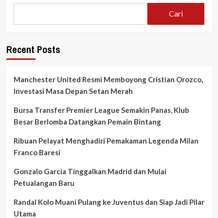
Juli
Cari
2026:
Pertarungan
Sengit
Dua
Recent Posts
Tim
Eropa
yang
Manchester United Resmi Memboyong Cristian Orozco,
Bisa
Investasi Masa Depan Setan Merah
Guncang
Piala
Bursa Transfer Premier League Semakin Panas, Klub
Dunia
Besar Berlomba Datangkan Pemain Bintang
Ribuan Pelayat Menghadiri Pemakaman Legenda Milan
Franco Baresi
Gonzalo Garcia Tinggalkan Madrid dan Mulai
Petualangan Baru
Randal Kolo Muani Pulang ke Juventus dan Siap Jadi Pilar
Utama