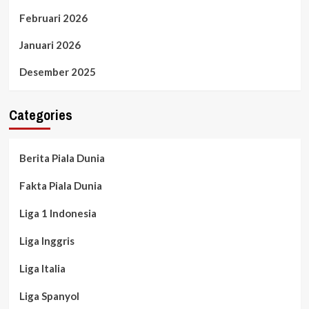
Februari 2026
Januari 2026
Desember 2025
Categories
Berita Piala Dunia
Fakta Piala Dunia
Liga 1 Indonesia
Liga Inggris
Liga Italia
Liga Spanyol