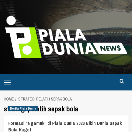
Skip
to
content
Primary
Menu
HOME
STRATEGI PELATIH SEPAK BOLA
strategi pelatih sepak bola
Berita Piala Dunia
Formasi “Ngamuk” di Piala Dunia 2026 Bikin Dunia Sepak
Bola Kaget