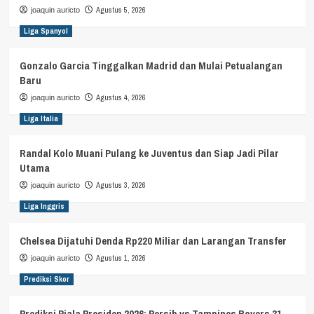
Agustus 5, 2026
joaquin auricto
Liga Spanyol
Gonzalo Garcia Tinggalkan Madrid dan Mulai Petualangan
Baru
Agustus 4, 2026
joaquin auricto
Liga Italia
Randal Kolo Muani Pulang ke Juventus dan Siap Jadi Pilar
Utama
Agustus 3, 2026
joaquin auricto
Liga Inggris
Chelsea Dijatuhi Denda Rp220 Miliar dan Larangan Transfer
Agustus 1, 2026
joaquin auricto
Prediksi Skor
Prediksi Piala Presiden 2026: Persib vs Tampines Rovers 31