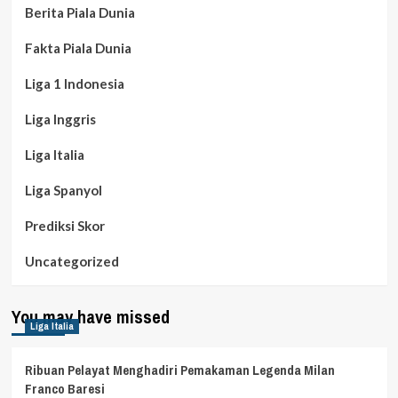
Berita Piala Dunia
Fakta Piala Dunia
Liga 1 Indonesia
Liga Inggris
Liga Italia
Liga Spanyol
Prediksi Skor
Uncategorized
You may have missed
Liga Italia
Ribuan Pelayat Menghadiri Pemakaman Legenda Milan
Franco Baresi