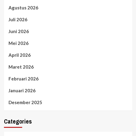
Agustus 2026
Juli 2026
Juni 2026
Mei 2026
April 2026
Maret 2026
Februari 2026
Januari 2026
Desember 2025
Categories