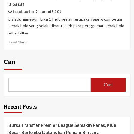
Dibaca!
Januari 3, 2026
joaquin auricto
pialadunianews - Liga 1 Indonesia merupakan ajang kompetisi
sepak bola yang selalu dinanti oleh para penggemar sepak bola
tanah air....
Read
Read More
more
about
Info
Cari
Seputar
Liga
1
Indonesia
Cari
Terlengkap
di
PialaDuniaNews.com:
Update
Recent Posts
Setiap
Hari
yang
Bursa Transfer Premier League Semakin Panas, Klub
Wajib
Besar Berlomba Datangkan Pemain Bintang
Dibaca!