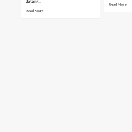
datang...
Re
Read More
mo
Read
Read More
ab
more
Se
about
Lig
Akhir
Ing
yang
Me
Tak
&
Ideal:
Inf
Mengapa
Le
Proyek
Te
Xabi
di
Alonso
Pi
di
Real
Madrid
Gagal
Bertahan