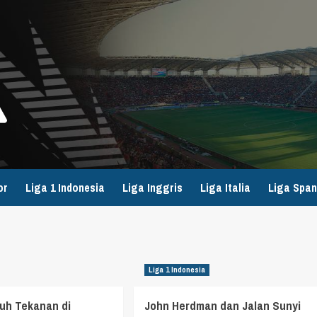
or
Liga 1 Indonesia
Liga Inggris
Liga Italia
Liga Span
Liga 1 Indonesia
uh Tekanan di
John Herdman dan Jalan Sunyi