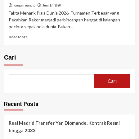
Juni 17, 2026
joaquin auricto
Fakta Menarik Piala Dunia 2026, Turnamen Terbesar yang
Pecahkan Rekor menjadi perbincangan hangat di kalangan
pecinta sepak bola dunia. Bukan...
Read
Read More
more
about
Fakta
Cari
Piala
Dunia
2026,
Turnamen
Cari
Terbesar
Sepanjang
Masa
Recent Posts
Real Madrid Transfer Yan Diomande, Kontrak Resmi
hingga 2033