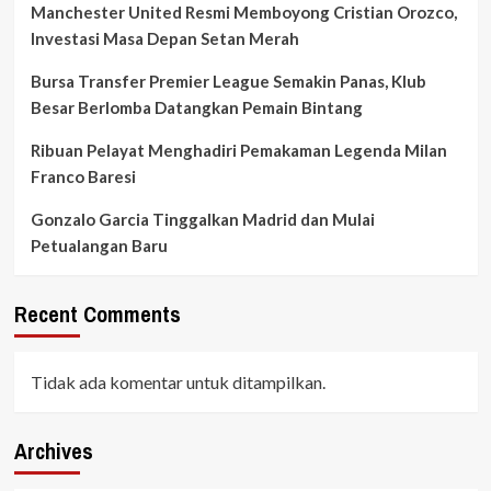
Manchester United Resmi Memboyong Cristian Orozco,
Investasi Masa Depan Setan Merah
Bursa Transfer Premier League Semakin Panas, Klub
Besar Berlomba Datangkan Pemain Bintang
Ribuan Pelayat Menghadiri Pemakaman Legenda Milan
Franco Baresi
Gonzalo Garcia Tinggalkan Madrid dan Mulai
Petualangan Baru
Recent Comments
Tidak ada komentar untuk ditampilkan.
Archives