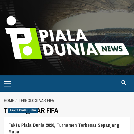
Skip
to
content
Primary
Menu
HOME
TEKNOLOGI VAR FIFA
Teknologi VAR FIFA
Fakta Piala Dunia
Fakta Piala Dunia 2026, Turnamen Terbesar Sepanjang
Masa