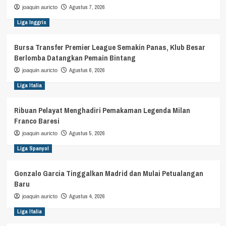
Agustus 7, 2026
joaquin auricto
Liga Inggris
Bursa Transfer Premier League Semakin Panas, Klub Besar
Berlomba Datangkan Pemain Bintang
Agustus 6, 2026
joaquin auricto
Liga Italia
Ribuan Pelayat Menghadiri Pemakaman Legenda Milan
Franco Baresi
Agustus 5, 2026
joaquin auricto
Liga Spanyol
Gonzalo Garcia Tinggalkan Madrid dan Mulai Petualangan
Baru
Agustus 4, 2026
joaquin auricto
Liga Italia