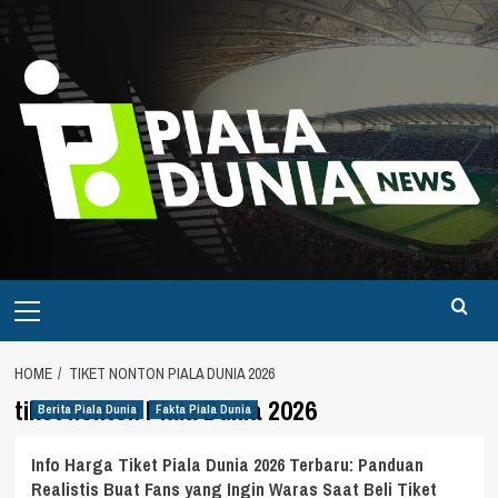
Skip
to
content
Primary
Menu
HOME
TIKET NONTON PIALA DUNIA 2026
tiket nonton Piala Dunia 2026
Berita Piala Dunia
Fakta Piala Dunia
Info Harga Tiket Piala Dunia 2026 Terbaru: Panduan
Realistis Buat Fans yang Ingin Waras Saat Beli Tiket