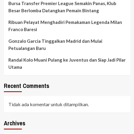
Bursa Transfer Premier League Semakin Panas, Klub
Beli
Tiket
Besar Berlomba Datangkan Pemain Bintang
Ribuan Pelayat Menghadiri Pemakaman Legenda Milan
Franco Baresi
Gonzalo Garcia Tinggalkan Madrid dan Mulai
Petualangan Baru
Randal Kolo Muani Pulang ke Juventus dan Siap Jadi Pilar
Utama
Recent Comments
Tidak ada komentar untuk ditampilkan.
Archives