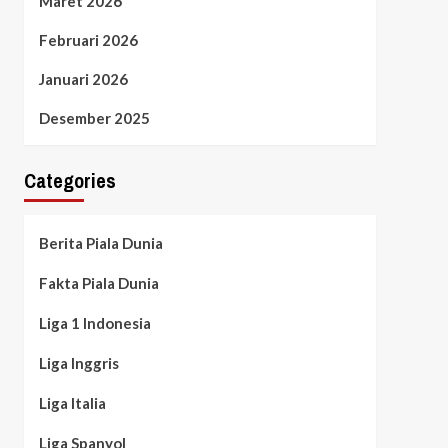
Maret 2026
Februari 2026
Januari 2026
Desember 2025
Categories
Berita Piala Dunia
Fakta Piala Dunia
Liga 1 Indonesia
Liga Inggris
Liga Italia
Liga Spanyol