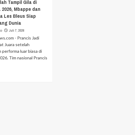
lah Tampil Gila di
a 2026, Mbappe dan
a Les Bleus Siap
ang Dunia
Juli 7, 2026
to
ws.com - Prancis Jadi
at Juara setelah
performa luar biasa di
2026. Tim nasional Prancis
ad
re
out
ncis
i
didat
at
ra
elah
pil
a