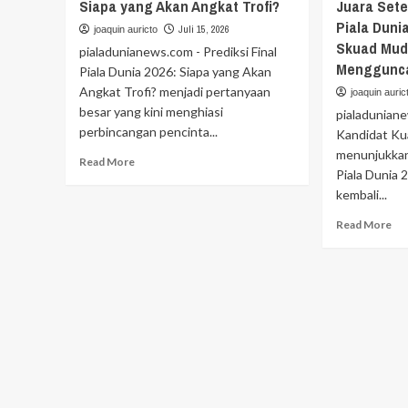
Siapa yang Akan Angkat Trofi?
Juara Sete
Piala Duni
Juli 15, 2026
joaquin auricto
Skuad Mud
pialadunianews.com - Prediksi Final
Menggunc
Piala Dunia 2026: Siapa yang Akan
Angkat Trofi? menjadi pertanyaan
joaquin auric
besar yang kini menghiasi
pialaduniane
perbincangan pencinta...
Kandidat Ku
menunjukkan 
Read
Read More
Piala Dunia 
more
about
kembali...
Prediksi
Re
Read More
Final
mo
Piala
ab
Dunia
Pra
2026:
Jad
Siapa
Kan
yang
Ku
Akan
Jua
Angkat
Set
Trofi?
Tam
Gil