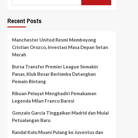
Recent Posts
Manchester United Resmi Memboyong
Cristian Orozco, Investasi Masa Depan Setan
Merah
Bursa Transfer Premier League Semakin
Panas, Klub Besar Berlomba Datangkan
Pemain Bintang
Ribuan Pelayat Menghadiri Pemakaman
Legenda Milan Franco Baresi
Gonzalo Garcia Tinggalkan Madrid dan Mulai
Petualangan Baru
Randal Kolo Muani Pulang ke Juventus dan