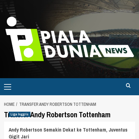
Skip
to
content
Primary
Menu
HOME
TRANSFER ANDY ROBERTSON TOTTENHAM
Transfer Andy Robertson Tottenham
Liga Inggris
Andy Robertson Semakin Dekat ke Tottenham, Juventus
Gigit Jari