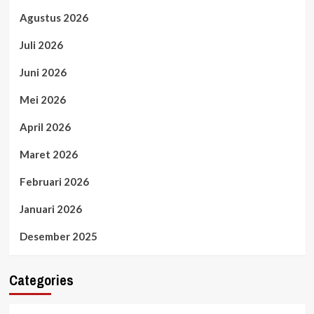
Agustus 2026
Juli 2026
Juni 2026
Mei 2026
April 2026
Maret 2026
Februari 2026
Januari 2026
Desember 2025
Categories