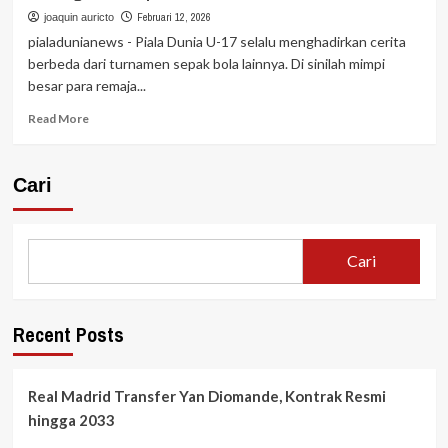
Februari 12, 2026
joaquin auricto
pialadunianews - Piala Dunia U-17 selalu menghadirkan cerita
berbeda dari turnamen sepak bola lainnya. Di sinilah mimpi
besar para remaja...
Read
Read More
more
about
32
Cari
Besar
Piala
Dunia
U-
Cari
17:
Panggung
Awal
Lahirnya
Recent Posts
Bintang
Masa
Depan
Real Madrid Transfer Yan Diomande, Kontrak Resmi
hingga 2033