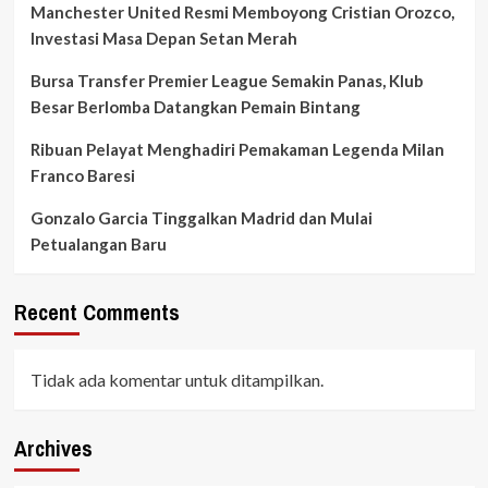
Manchester United Resmi Memboyong Cristian Orozco,
Investasi Masa Depan Setan Merah
Bursa Transfer Premier League Semakin Panas, Klub
Besar Berlomba Datangkan Pemain Bintang
Ribuan Pelayat Menghadiri Pemakaman Legenda Milan
Franco Baresi
Gonzalo Garcia Tinggalkan Madrid dan Mulai
Petualangan Baru
Recent Comments
Tidak ada komentar untuk ditampilkan.
Archives