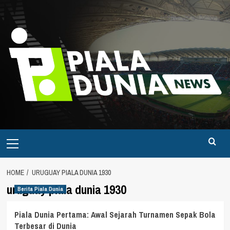
Skip
to
content
Primary
Menu
HOME
URUGUAY PIALA DUNIA 1930
uruguay piala dunia 1930
Berita Piala Dunia
Piala Dunia Pertama: Awal Sejarah Turnamen Sepak Bola
Terbesar di Dunia