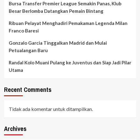
Bursa Transfer Premier League Semakin Panas, Klub
Besar Berlomba Datangkan Pemain Bintang
Ribuan Pelayat Menghadiri Pemakaman Legenda Milan
Franco Baresi
Gonzalo Garcia Tinggalkan Madrid dan Mulai
Petualangan Baru
Randal Kolo Muani Pulang ke Juventus dan Siap Jadi Pilar
Utama
Recent Comments
Tidak ada komentar untuk ditampilkan.
Archives