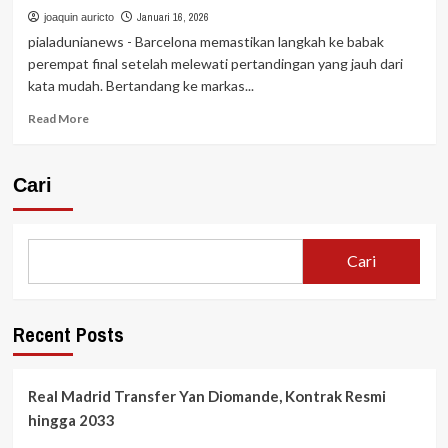
Januari 16, 2026
joaquin auricto
pialadunianews - Barcelona memastikan langkah ke babak
perempat final setelah melewati pertandingan yang jauh dari
kata mudah. Bertandang ke markas...
Read
Read More
more
about
Barcelona
Cari
Menembus
Perempat
Final
Lewat
Cari
Ujian
Berat
di
El
Recent Posts
Sardinero
Real Madrid Transfer Yan Diomande, Kontrak Resmi
hingga 2033