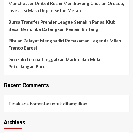
Manchester United Resmi Memboyong Cristian Orozco,
Investasi Masa Depan Setan Merah
Bursa Transfer Premier League Semakin Panas, Klub
Besar Berlomba Datangkan Pemain Bintang
Ribuan Pelayat Menghadiri Pemakaman Legenda Milan
Franco Baresi
Gonzalo Garcia Tinggalkan Madrid dan Mulai
Petualangan Baru
Recent Comments
Tidak ada komentar untuk ditampilkan.
Archives