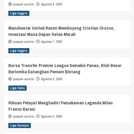
Agustus 8, 2026
joaquin auricto
Liga Inggris
Manchester United Resmi Memboyong Cristian Orozco,
Investasi Masa Depan Setan Merah
Agustus 7, 2026
joaquin auricto
Liga Inggris
Bursa Transfer Premier League Semakin Panas, Klub Besar
Berlomba Datangkan Pemain Bintang
Agustus 6, 2026
joaquin auricto
Liga Italia
Ribuan Pelayat Menghadiri Pemakaman Legenda Milan
Franco Baresi
Agustus 5, 2026
joaquin auricto
Liga Spanyol