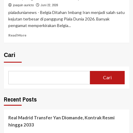
Juni 22, 2026
joaquin auricto
pialadunianews - Belgia Ditahan Imbang Iran menjadi salah satu
kejutan terbesar di panggung Piala Dunia 2026. Banyak
pengamat memperkirakan Belgia...
Read
Read More
more
about
Belgia
Cari
Ditahan
Imbang
Iran:
Setan
Cari
Merah
Salah
Isi
Bensin,
Recent Posts
Singa
Persia
Malah
Real Madrid Transfer Yan Diomande, Kontrak Resmi
Tancap
hingga 2033
Gas!