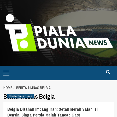
Skip
to
content
Primary
Menu
HOME
BERITA TIMNAS BELGIA
Berita Timnas Belgia
Berita Piala Dunia
Belgia Ditahan Imbang Iran: Setan Merah Salah Isi
Bensin, Singa Persia Malah Tancap Gas!