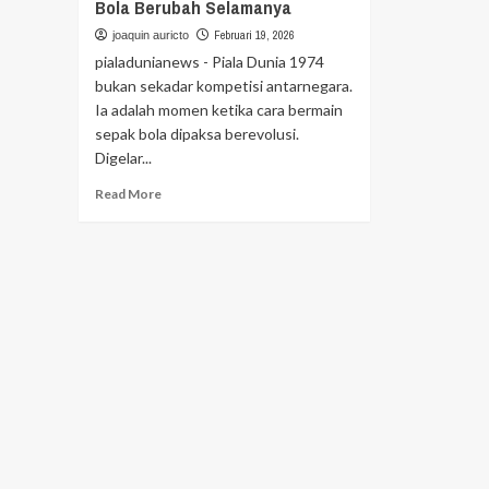
Bola Berubah Selamanya
Februari 19, 2026
joaquin auricto
pialadunianews - Piala Dunia 1974
bukan sekadar kompetisi antarnegara.
Ia adalah momen ketika cara bermain
sepak bola dipaksa berevolusi.
Digelar...
Read
Read More
more
about
Piala
Dunia
1974:
Saat
Sepak
Bola
Berubah
Selamanya