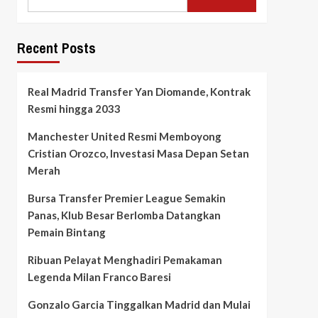
Recent Posts
Real Madrid Transfer Yan Diomande, Kontrak
Resmi hingga 2033
Manchester United Resmi Memboyong
Cristian Orozco, Investasi Masa Depan Setan
Merah
Bursa Transfer Premier League Semakin
Panas, Klub Besar Berlomba Datangkan
Pemain Bintang
Ribuan Pelayat Menghadiri Pemakaman
Legenda Milan Franco Baresi
Gonzalo Garcia Tinggalkan Madrid dan Mulai