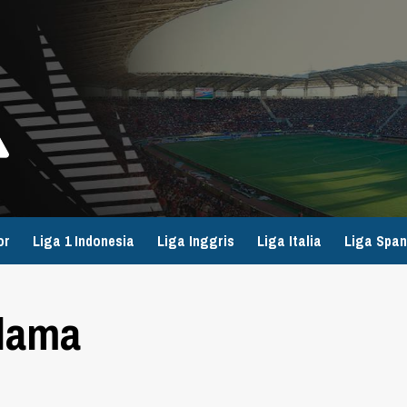
or
Liga 1 Indonesia
Liga Inggris
Liga Italia
Liga Span
 lama