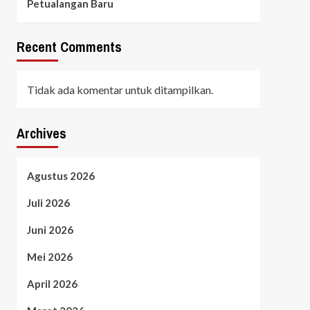
Petualangan Baru
Recent Comments
Tidak ada komentar untuk ditampilkan.
Archives
Agustus 2026
Juli 2026
Juni 2026
Mei 2026
April 2026