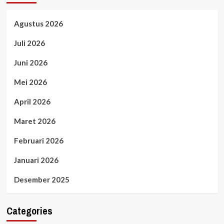
Agustus 2026
Juli 2026
Juni 2026
Mei 2026
April 2026
Maret 2026
Februari 2026
Januari 2026
Desember 2025
Categories