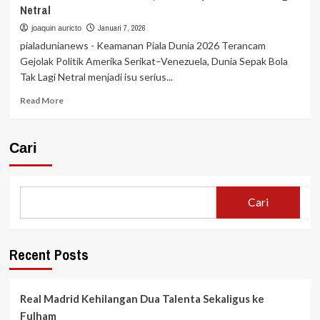
Netral
Januari 7, 2026
joaquin auricto
pialadunianews - Keamanan Piala Dunia 2026 Terancam
Gejolak Politik Amerika Serikat–Venezuela, Dunia Sepak Bola
Tak Lagi Netral menjadi isu serius...
Read
Read More
more
about
Keamanan
Cari
Piala
Dunia
2026
Terancam
Cari
Gejolak
Politik
Amerika
Serikat–
Recent Posts
Venezuela,
Dunia
Sepak
Real Madrid Kehilangan Dua Talenta Sekaligus ke
Bola
Fulham
Tak