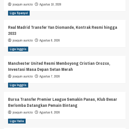
Agustus 10, 2026
joaquin auricto
Liga Spanyol
Real Madrid Transfer Yan Diomande, Kontrak Resmi hingga
2033
Agustus 8, 2026
joaquin auricto
Liga Inggris
Manchester United Resmi Memboyong Cristian Orozco,
Investasi Masa Depan Setan Merah
Agustus 7, 2026
joaquin auricto
Liga Inggris
Bursa Transfer Premier League Semakin Panas, Klub Besar
Berlomba Datangkan Pemain Bintang
Agustus 6, 2026
joaquin auricto
Liga Italia