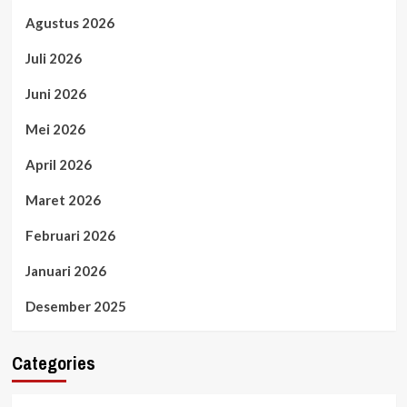
Agustus 2026
Juli 2026
Juni 2026
Mei 2026
April 2026
Maret 2026
Februari 2026
Januari 2026
Desember 2025
Categories