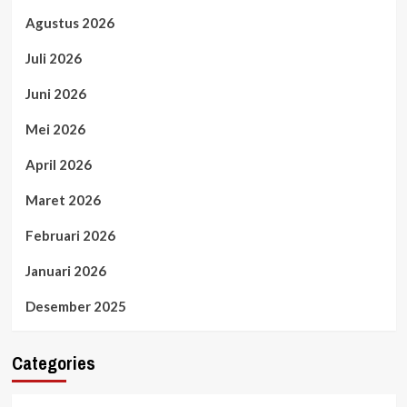
Agustus 2026
Juli 2026
Juni 2026
Mei 2026
April 2026
Maret 2026
Februari 2026
Januari 2026
Desember 2025
Categories