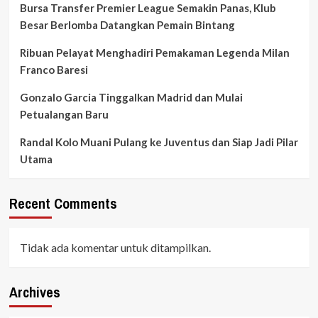
Bursa Transfer Premier League Semakin Panas, Klub
Besar Berlomba Datangkan Pemain Bintang
Ribuan Pelayat Menghadiri Pemakaman Legenda Milan
Franco Baresi
Gonzalo Garcia Tinggalkan Madrid dan Mulai
Petualangan Baru
Randal Kolo Muani Pulang ke Juventus dan Siap Jadi Pilar
Utama
Recent Comments
Tidak ada komentar untuk ditampilkan.
Archives