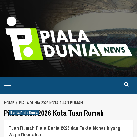
Skip
to
content
Primary
Menu
HOME
PIALA DUNIA 2026 KOTA TUAN RUMAH
Piala Dunia 2026 Kota Tuan Rumah
Berita Piala Dunia
Tuan Rumah Piala Dunia 2026 dan Fakta Menarik yang
Wajib Diketahui