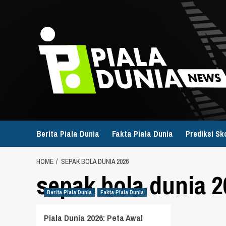
Skip
to
content
Berita Piala Dunia
Fakta Piala Dunia
Prediksi Sk
HOME
SEPAK BOLA DUNIA 2026
sepak bola dunia 
Berita Piala Dunia
Fakta Piala Dunia
Piala Dunia 2026: Peta Awal