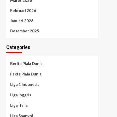
Maret 2026
Februari 2026
Januari 2026
Desember 2025
Categories
Berita Piala Dunia
Fakta Piala Dunia
Liga 1 Indonesia
Liga Inggris
Liga Italia
Liga Spanyol