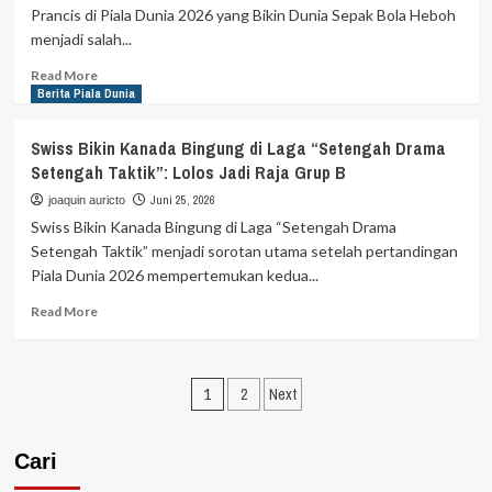
Jordan
Prancis di Piala Dunia 2026 yang Bikin Dunia Sepak Bola Heboh
Tantang
menjadi salah...
Mesin
Juara
Read
Read More
Argentina
more
Berita Piala Dunia
yang
about
Lagi
Gila!
Swiss Bikin Kanada Bingung di Laga “Setengah Drama
Santai
Prediksi
Setengah Taktik”: Lolos Jadi Raja Grup B
Dikit
Norwegia
vs
Juni 25, 2026
joaquin auricto
Prancis
Swiss Bikin Kanada Bingung di Laga “Setengah Drama
di
Setengah Taktik” menjadi sorotan utama setelah pertandingan
Piala
Piala Dunia 2026 mempertemukan kedua...
Dunia
2026
Read
Read More
yang
more
Bikin
about
Dunia
Swiss
Paginasi
Sepak
Bikin
1
2
Next
Bola
Kanada
pos
Heboh
Bingung
di
Cari
Laga