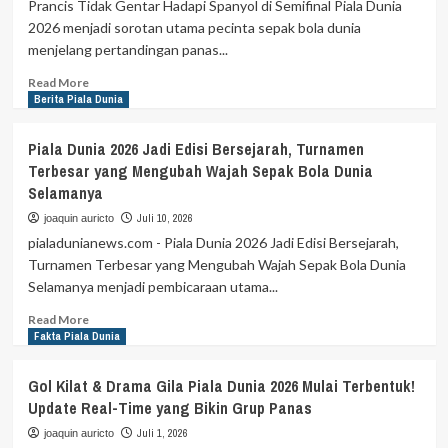
Prancis Tidak Gentar Hadapi Spanyol di Semifinal Piala Dunia
Piala
2026 menjadi sorotan utama pecinta sepak bola dunia
Dunia
menjelang pertandingan panas...
2026
Read
Read More
more
Berita Piala Dunia
about
Prancis
Piala Dunia 2026 Jadi Edisi Bersejarah, Turnamen
Tidak
Terbesar yang Mengubah Wajah Sepak Bola Dunia
Gentar
Selamanya
Hadapi
Spanyol
Juli 10, 2026
joaquin auricto
di
pialadunianews.com - Piala Dunia 2026 Jadi Edisi Bersejarah,
Semifinal
Turnamen Terbesar yang Mengubah Wajah Sepak Bola Dunia
Piala
Selamanya menjadi pembicaraan utama...
Dunia
2026
Read
Read More
more
Fakta Piala Dunia
about
Piala
Gol Kilat & Drama Gila Piala Dunia 2026 Mulai Terbentuk!
Dunia
Update Real-Time yang Bikin Grup Panas
2026
Jadi
Juli 1, 2026
joaquin auricto