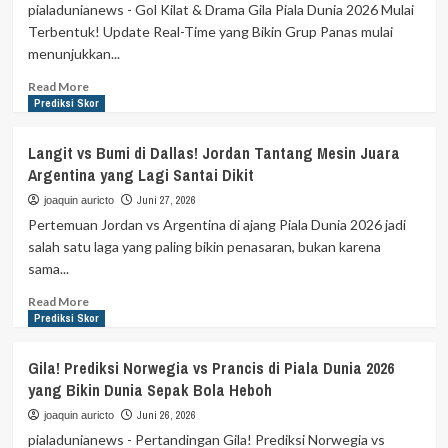
Edisi
pialadunianews - Gol Kilat & Drama Gila Piala Dunia 2026 Mulai
Bersejarah,
Terbentuk! Update Real-Time yang Bikin Grup Panas mulai
Turnamen
menunjukkan...
Terbesar
yang
Read
Read More
Mengubah
more
Prediksi Skor
Wajah
about
Sepak
Gol
Langit vs Bumi di Dallas! Jordan Tantang Mesin Juara
Bola
Kilat
Argentina yang Lagi Santai Dikit
Dunia
&
Selamanya
Drama
Juni 27, 2026
joaquin auricto
Gila
Pertemuan Jordan vs Argentina di ajang Piala Dunia 2026 jadi
Piala
salah satu laga yang paling bikin penasaran, bukan karena
Dunia
sama...
2026
Mulai
Read
Read More
Terbentuk!
more
Prediksi Skor
Update
about
Real-
Langit
Gila! Prediksi Norwegia vs Prancis di Piala Dunia 2026
Time
vs
yang Bikin Dunia Sepak Bola Heboh
yang
Bumi
Bikin
di
Juni 26, 2026
joaquin auricto
Grup
Dallas!
pialadunianews - Pertandingan Gila! Prediksi Norwegia vs
Panas