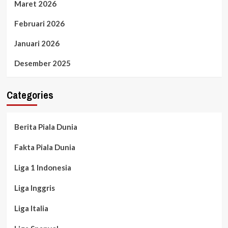
Maret 2026
Februari 2026
Januari 2026
Desember 2025
Categories
Berita Piala Dunia
Fakta Piala Dunia
Liga 1 Indonesia
Liga Inggris
Liga Italia