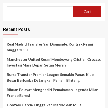
“Setengah
Drama
Setengah
Cari
Taktik”:
Lolos
Jadi
Recent Posts
Raja
Grup
B
Real Madrid Transfer Yan Diomande, Kontrak Resmi
hingga 2033
Manchester United Resmi Memboyong Cristian Orozco,
Investasi Masa Depan Setan Merah
Bursa Transfer Premier League Semakin Panas, Klub
Besar Berlomba Datangkan Pemain Bintang
Ribuan Pelayat Menghadiri Pemakaman Legenda Milan
Franco Baresi
Gonzalo Garcia Tinggalkan Madrid dan Mulai