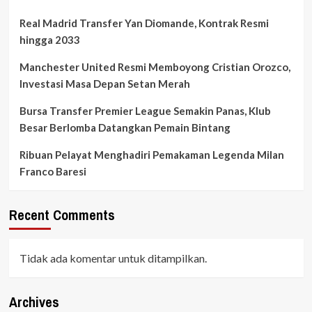
Real Madrid Transfer Yan Diomande, Kontrak Resmi
hingga 2033
Manchester United Resmi Memboyong Cristian Orozco,
Investasi Masa Depan Setan Merah
Bursa Transfer Premier League Semakin Panas, Klub
Besar Berlomba Datangkan Pemain Bintang
Ribuan Pelayat Menghadiri Pemakaman Legenda Milan
Franco Baresi
Recent Comments
Tidak ada komentar untuk ditampilkan.
Archives