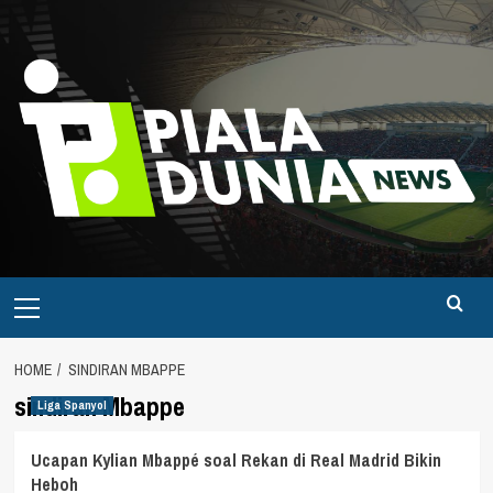
Skip
to
content
Primary
Menu
HOME
SINDIRAN MBAPPE
sindiran Mbappe
Liga Spanyol
Ucapan Kylian Mbappé soal Rekan di Real Madrid Bikin
Heboh