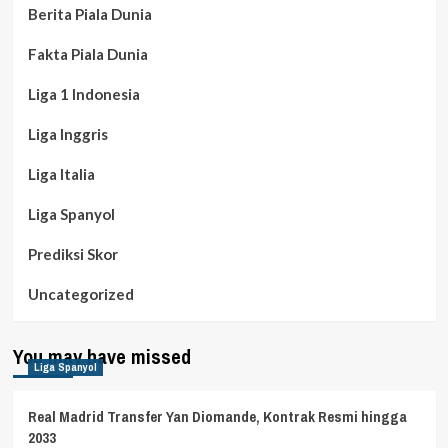
Berita Piala Dunia
Fakta Piala Dunia
Liga 1 Indonesia
Liga Inggris
Liga Italia
Liga Spanyol
Prediksi Skor
Uncategorized
You may have missed
Liga Spanyol
Real Madrid Transfer Yan Diomande, Kontrak Resmi hingga
2033