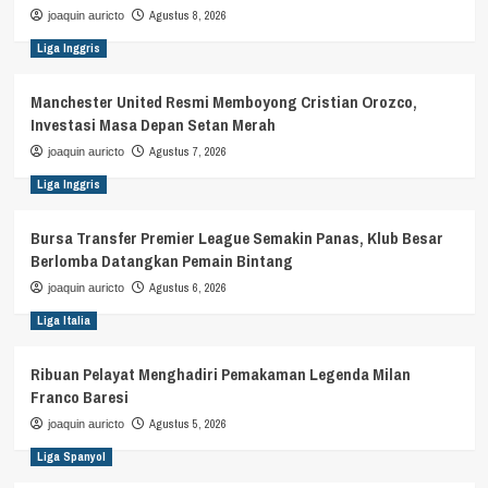
Agustus 8, 2026
joaquin auricto
Liga Inggris
Manchester United Resmi Memboyong Cristian Orozco,
Investasi Masa Depan Setan Merah
Agustus 7, 2026
joaquin auricto
Liga Inggris
Bursa Transfer Premier League Semakin Panas, Klub Besar
Berlomba Datangkan Pemain Bintang
Agustus 6, 2026
joaquin auricto
Liga Italia
Ribuan Pelayat Menghadiri Pemakaman Legenda Milan
Franco Baresi
Agustus 5, 2026
joaquin auricto
Liga Spanyol