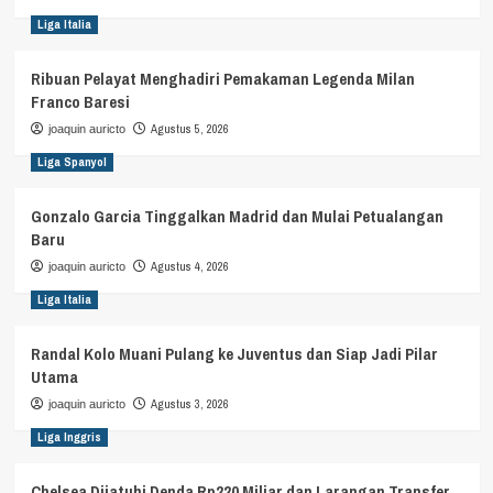
Liga Italia
Ribuan Pelayat Menghadiri Pemakaman Legenda Milan
Franco Baresi
Agustus 5, 2026
joaquin auricto
Liga Spanyol
Gonzalo Garcia Tinggalkan Madrid dan Mulai Petualangan
Baru
Agustus 4, 2026
joaquin auricto
Liga Italia
Randal Kolo Muani Pulang ke Juventus dan Siap Jadi Pilar
Utama
Agustus 3, 2026
joaquin auricto
Liga Inggris
Chelsea Dijatuhi Denda Rp220 Miliar dan Larangan Transfer