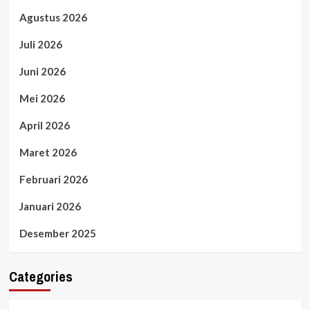
Agustus 2026
Juli 2026
Juni 2026
Mei 2026
April 2026
Maret 2026
Februari 2026
Januari 2026
Desember 2025
Categories