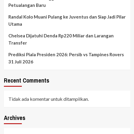
Petualangan Baru
Randal Kolo Muani Pulang ke Juventus dan Siap Jadi Pilar
Utama
Chelsea Dijatuhi Denda Rp220 Miliar dan Larangan
Transfer
Prediksi Piala Presiden 2026: Persib vs Tampines Rovers
31 Juli 2026
Recent Comments
Tidak ada komentar untuk ditampilkan.
Archives