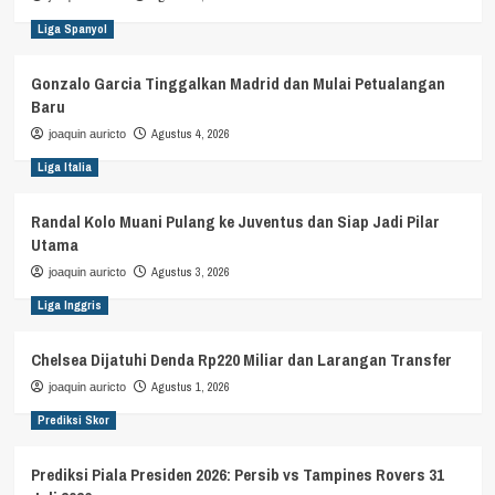
Liga Spanyol
Gonzalo Garcia Tinggalkan Madrid dan Mulai Petualangan
Baru
Agustus 4, 2026
joaquin auricto
Liga Italia
Randal Kolo Muani Pulang ke Juventus dan Siap Jadi Pilar
Utama
Agustus 3, 2026
joaquin auricto
Liga Inggris
Chelsea Dijatuhi Denda Rp220 Miliar dan Larangan Transfer
Agustus 1, 2026
joaquin auricto
Prediksi Skor
Prediksi Piala Presiden 2026: Persib vs Tampines Rovers 31