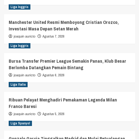
Liga Inggris
Manchester United Resmi Memboyong Cristian Orozco,
Investasi Masa Depan Setan Merah
Agustus 7, 2026
joaquin auricto
Liga Inggris
Bursa Transfer Premier League Semakin Panas, Klub Besar
Berlomba Datangkan Pemain Bintang
Agustus 6, 2026
joaquin auricto
Liga Italia
Ribuan Pelayat Menghadiri Pemakaman Legenda Milan
Franco Baresi
Agustus 5, 2026
joaquin auricto
Liga Spanyol
Gonzalo Garcia Tinggalkan Madrid dan Mulai Petualangan