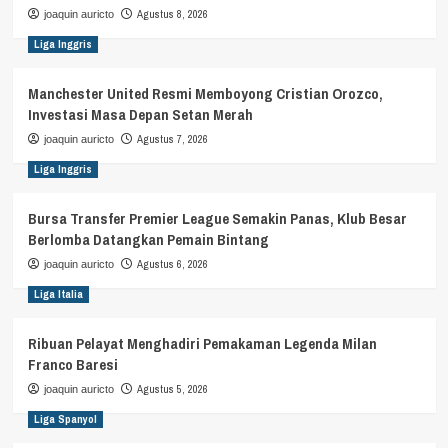
Agustus 8, 2026
joaquin auricto
Liga Inggris
Manchester United Resmi Memboyong Cristian Orozco,
Investasi Masa Depan Setan Merah
Agustus 7, 2026
joaquin auricto
Liga Inggris
Bursa Transfer Premier League Semakin Panas, Klub Besar
Berlomba Datangkan Pemain Bintang
Agustus 6, 2026
joaquin auricto
Liga Italia
Ribuan Pelayat Menghadiri Pemakaman Legenda Milan
Franco Baresi
Agustus 5, 2026
joaquin auricto
Liga Spanyol