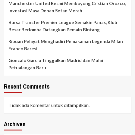
Manchester United Resmi Memboyong Cristian Orozco,
Investasi Masa Depan Setan Merah
Bursa Transfer Premier League Semakin Panas, Klub
Besar Berlomba Datangkan Pemain Bintang
Ribuan Pelayat Menghadiri Pemakaman Legenda Milan
Franco Baresi
Gonzalo Garcia Tinggalkan Madrid dan Mulai
Petualangan Baru
Recent Comments
Tidak ada komentar untuk ditampilkan.
Archives