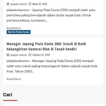
Maret 10, 2026
joaquin auricto
pialadunianews - Jepang Piala Dunia 2002 menjadi salah satu
peristiwa paling bersejarah dalam dunia sepak bola. Untuk
pertama kalinya, turnamen...
Read
Read More
more
Berita Piala Dunia
about
Jepang
Manager Jepang Piala Dunia 2002: Sosok di Balik
Piala
Kebangkitan Samurai Blue di Tanah Sendiri
Dunia
2002:
Februari 20, 2026
joaquin auricto
Momen
pialadunianews - Manager Jepang Piala Dunia 2002 menjadi
Bersejarah
salah satu tokoh paling berpengaruh dalam sejarah sepak bola
Ketika
Asia. Tahun 2002...
Asia
Menjadi
Read
Read More
Tuan
more
Rumah
about
Dunia
Manager
Cari
Jepang
Piala
Dunia